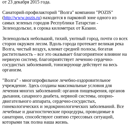
от 23 декабря 2015 года.
Санаторий-профилакторий "Волга" компании "POZIS"
(
http://www.pozis.ru
) находится в парковой зоне одного из
самых зеленых городов Республики Татарстан -
Зеленодольске, в сорока километрах от Казани.
Зеленодольск небольшой, тихий, уютный город, почти со всех
сторон окружен лесом. Вдоль города протекает великая река
Волга, чистый воздух, климат средней полосы, богатая
растительность – все это оказывает благоприятное влияние на
нервную систему, благоприятствует лечению сердечно-
сосудистых заболеваний, тонизирующе действует на весь
организм.
"Волга" - многопрофильное лечебно-оздоровительное
учреждение. Здесь созданы максимальные условия для
лечения многих заболеваний: органов пищеварения, органов
дыхания, сахарного диабета, нервной системы, опорно-
двигательного аппарата, сердечно-сосудистых,
гинекологических и эндокринологических заболеваний. Все
лечебные и диагностические процедуры, проводимые в
санатории, способствуют снятию стрессовых ситуаций,
которыми так полна наша жизнь.