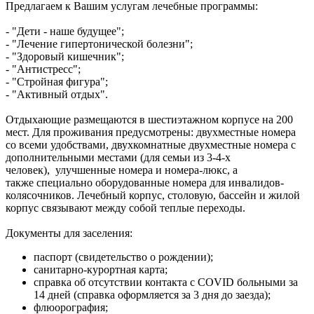
Предлагаем к Вашим услугам лечебные программы:
- "Дети - наше будущее";
- "Лечение гипертонической болезни";
- "Здоровый кишечник";
- "Антистресс";
- "Стройная фигура";
- "Активный отдых".
Отдыхающие размещаются в шестиэтажном корпусе на 200
мест. Для проживания предусмотрены: двухместные номера
со всеми удобствами, двухкомнатные двухместные номера с
дополнительными местами (для семьи из 3-4-х
человек), улучшенные номера и номера-люкс, а
также специально оборудованные номера для инвалидов-
колясочников. Лечебный корпус, столовую, бассейн и жилой
корпус связывают между собой теплые переходы.
Документы для заселения:
паспорт (свидетельство о рождении);
санитарно-курортная карта;
справка об отсутствии контакта с COVID больными за
14 дней (справка оформляется за 3 дня до заезда);
флюорография;