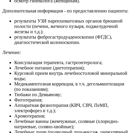
осмотр гинеколога (женщинам).
Дополнительная информация - по предоставлению пациента:
результаты УЗИ паренхиматозных органов брюшной
полости (печени, жечного пузыря, поджелудочной
железы и т.д.);
результаты фиброгастродуаденоскопии (ФГДС),
диагностической колоноскопии.
Лечение:
Консультация терапевта, гастроэнтеролога;
Лечебное питание (диетотерапия);
Курсовой прием внутрь лечебностоловой минеральной
воды;
Медикаментозная коррекция, в т.ч. дегельминтизация
(по показаниям);
Тюбажи по Демьянову;
Фитотерапия;
Аппаратная физиотерапия (КВЧ, СВЧ, ПеМП,
электрофорез и т.д.);
Аромотерапия;
Лечебные ванны (жемчужные, соляные (хлоридно-
натриевые, соляно-хвойные);
Лечебные души (подводный душ-массаж, циркулярный