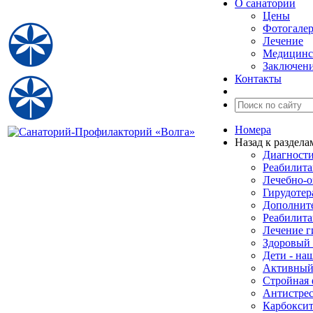
О санатории
Цены
Фотогалер
Лечение
Медицинс
Заключени
Контакты
Номера
Назад к раздела
Диагност
Реабилита
Лечебно-о
Гирудотер
Дополнит
Реабилит
Лечение г
Здоровый
Дети - на
Активный
Стройная 
Антистрес
Карбоксит